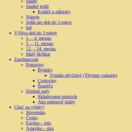
Šaláty
Sladké jedlá
Koláče a zákusky
Nápoje
Jedlá pre deti do 3 rokov
Iné
Výživa detí do 3 rokov
1. – 4. mesiac
5. – 11. mesiac
12. – 24. mesiac
Malý škôlkar
Zaujímavosti
Potraviny
Bylinky
Tymián obyčajný (Thymus vulgaris)
Cestoviny
Špargľa
Drobné rady
Skladovanie potravín
Ako pripraviť šaláty
Chuť na výlety?
Slovensko
Česko
Európa – mix
Amerika – mix