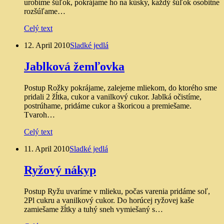
urobíme šúľok, pokrájame ho na kúsky, každý šúľok osobitne
rozšúľame…
Celý text
12. April 2010
Sladké jedlá
Jablková žemľovka
Postup Rožky pokrájame, zalejeme mliekom, do ktorého sme
pridali 2 žĺtka, cukor a vanilkový cukor. Jablká očistíme,
postrúhame, pridáme cukor a škoricou a premiešame.
Tvaroh…
Celý text
11. April 2010
Sladké jedlá
Ryžový nákyp
Postup Ryžu uvaríme v mlieku, počas varenia pridáme soľ,
2Pl cukru a vanilkový cukor. Do horúcej ryžovej kaše
zamiešame žĺtky a tuhý sneh vymiešaný s…