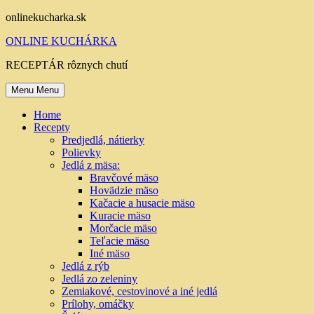
Skip
onlinekucharka.sk
to
ONLINE KUCHÁRKA
content
RECEPTÁR rôznych chutí
Menu
Menu
Home
Recepty
Predjedlá, nátierky
Polievky
Jedlá z mäsa:
Bravčové mäso
Hovädzie mäso
Kačacie a husacie mäso
Kuracie mäso
Morčacie mäso
Teľacie mäso
Iné mäso
Jedlá z rýb
Jedlá zo zeleniny
Zemiakové, cestovinové a iné jedlá
Prílohy, omáčky