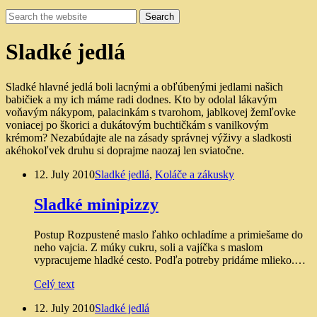
Sladké jedlá
Sladké hlavné jedlá boli lacnými a obľúbenými jedlami našich
babičiek a my ich máme radi dodnes. Kto by odolal lákavým
voňavým nákypom, palacinkám s tvarohom, jablkovej žemľovke
voniacej po škorici a dukátovým buchtičkám s vanilkovým
krémom? Nezabúdajte ale na zásady správnej výživy a sladkosti
akéhokoľvek druhu si doprajme naozaj len sviatočne.
12. July 2010
Sladké jedlá
,
Koláče a zákusky
Sladké minipizzy
Postup Rozpustené maslo ľahko ochladíme a primiešame do
neho vajcia. Z múky cukru, soli a vajíčka s maslom
vypracujeme hladké cesto. Podľa potreby pridáme mlieko.…
Celý text
12. July 2010
Sladké jedlá