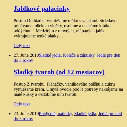
Jablkové palacinky
Postup Do hladka vymiešame múku s vajciami. Striedavo
pridávame mlieko a vločky, osolíme a necháme krátko
oddýchnuť. Medzitým z umytých, olúpaných jabĺk
vykrajujeme tenké plátky…
Celý text
27. June 2010
Sladké jedlá
,
Koláče a zákusky
,
Jedlá pre deti
do 3 rokov
Sladký tvaroh (od 12 mesiacov)
Postup Z tvarohu, šľahačky, vanilkového prášku a cukru
vymiešame krém. Umyté ovocie podľa potreby nakrájame na
malé kúsky a ozdobíme ním tvaroh.
Celý text
23. June 2010
Predjedlá, nátierky
,
Sladké jedlá
,
Jedlá pre deti
do 3 rokov