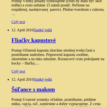
Postup Všetky prísady vymixujeme (cesto by malo byť skôr
redšie) a cesto neháme 15 minút postáť. Pečieme na
rozpálenej, naolejovanej panvici. Plníme tvarohom s cukrom,
…
Celý text
12. April 2010
Sladké jedlá
Fliačky kapustové
Postup Očistenú kapustu zbavíme strednej tvrdej časti a
postrúhame nadrobno. Pripravenú kapustu osolíme,
okoreníme a na tuku udusíme. Rezancové cesto pokrájame na
kocky – fliačky,…
Celý text
12. April 2010
Sladké jedlá
Šúľance s makom
Postup Uvarené zemiaky očistíme, postrúhame, pridáme
múku, vajcia, soľ, zamiesime a dobre vypracujeme. Z cesta