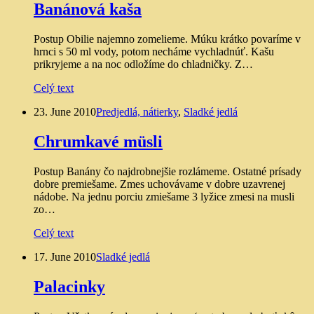
Banánová kaša
Postup Obilie najemno zomelieme. Múku krátko povaríme v
hrnci s 50 ml vody, potom necháme vychladnúť. Kašu
prikryjeme a na noc odložíme do chladničky. Z…
Celý text
23. June 2010
Predjedlá, nátierky
,
Sladké jedlá
Chrumkavé müsli
Postup Banány čo najdrobnejšie rozlámeme. Ostatné prísady
dobre premiešame. Zmes uchovávame v dobre uzavrenej
nádobe. Na jednu porciu zmiešame 3 lyžice zmesi na musli
zo…
Celý text
17. June 2010
Sladké jedlá
Palacinky