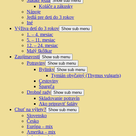
Sladké jedlá
Show sub menu
Koláče a zákusky
Nápoje
Jedlá pre deti do 3 rokov
Iné
Výživa detí do 3 rokov
Show sub menu
1. – 4. mesiac
5. – 11. mesiac
12. – 24. mesiac
Malý škôlkar
Zaujímavosti
Show sub menu
Potraviny
Show sub menu
Bylinky
Show sub menu
Tymián obyčajný (Thymus vulgaris)
Cestoviny
Špargľa
Drobné rady
Show sub menu
Skladovanie potravín
Ako pripraviť šaláty
Chuť na výlety?
Show sub menu
Slovensko
Česko
Európa – mix
Amerika – mix