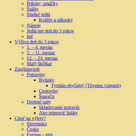
Prílohy, omáčky
Šaláty
Sladké jedlá
Koláče a zákusky
Nápoje
Jedlá pre deti do 3 rokov
Iné
Výživa detí do 3 rokov
1. – 4. mesiac
5. – 11. mesiac
12. – 24. mesiac
Malý škôlkar
Zaujímavosti
Potraviny
Bylinky
Tymián obyčajný (Thymus vulgaris)
Cestoviny
Špargľa
Drobné rady
Skladovanie potravín
Ako pripraviť šaláty
Chuť na výlety?
Slovensko
Česko
Európa – mix