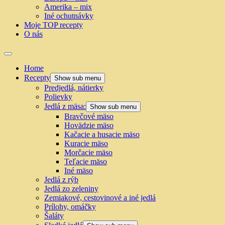
Amerika – mix
Iné ochutnávky
Moje TOP recepty
O nás
Home
Recepty
Show sub menu
Predjedlá, nátierky
Polievky
Jedlá z mäsa:
Show sub menu
Bravčové mäso
Hovädzie mäso
Kačacie a husacie mäso
Kuracie mäso
Morčacie mäso
Teľacie mäso
Iné mäso
Jedlá z rýb
Jedlá zo zeleniny
Zemiakové, cestovinové a iné jedlá
Prílohy, omáčky
Šaláty