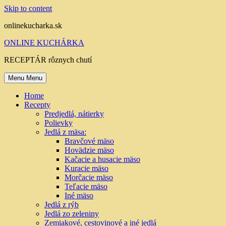
Skip to content
onlinekucharka.sk
ONLINE KUCHÁRKA
RECEPTÁR rôznych chutí
Menu
Menu
Home
Recepty
Predjedlá, nátierky
Polievky
Jedlá z mäsa:
Bravčové mäso
Hovädzie mäso
Kačacie a husacie mäso
Kuracie mäso
Morčacie mäso
Teľacie mäso
Iné mäso
Jedlá z rýb
Jedlá zo zeleniny
Zemiakové, cestovinové a iné jedlá