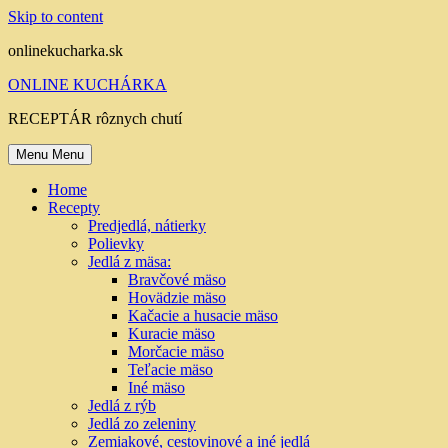
Skip to content
onlinekucharka.sk
ONLINE KUCHÁRKA
RECEPTÁR rôznych chutí
Menu
Menu
Home
Recepty
Predjedlá, nátierky
Polievky
Jedlá z mäsa:
Bravčové mäso
Hovädzie mäso
Kačacie a husacie mäso
Kuracie mäso
Morčacie mäso
Teľacie mäso
Iné mäso
Jedlá z rýb
Jedlá zo zeleniny
Zemiakové, cestovinové a iné jedlá