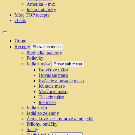
Amerika – mix
Iné ochutnávky
Moje TOP recepty
O nás
Home
Recepty
Show sub menu
Predjedlá, nátierky
Polievky
Jedlá z mäsa:
Show sub menu
Bravčové mäso
Hovädzie mäso
Kačacie a husacie mäso
Kuracie mäso
Morčacie mäso
Teľacie mäso
Iné mäso
Jedlá z rýb
Jedlá zo zeleniny
Zemiakové, cestovinové a iné jedlá
Prílohy, omáčky
Šaláty