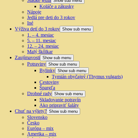
Sladké jedlá
Show sub menu
Koláče a zákusky
Nápoje
Jedlá pre deti do 3 rokov
Iné
Výživa detí do 3 rokov
Show sub menu
1. – 4. mesiac
5. – 11. mesiac
12. – 24. mesiac
Malý škôlkar
Zaujímavosti
Show sub menu
Potraviny
Show sub menu
Bylinky
Show sub menu
Tymián obyčajný (Thymus vulgaris)
Cestoviny
Špargľa
Drobné rady
Show sub menu
Skladovanie potravín
Ako pripraviť šaláty
Chuť na výlety?
Show sub menu
Slovensko
Česko
Európa – mix
Amerika – mix