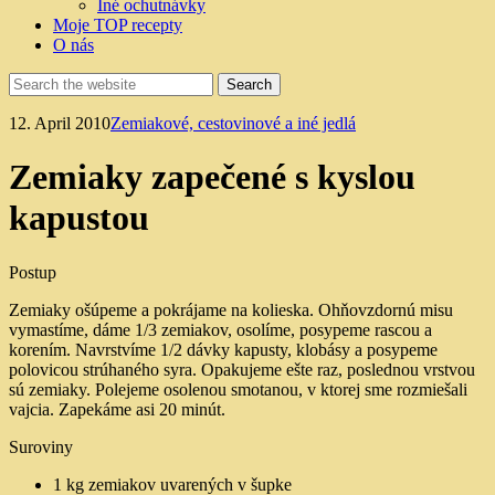
Iné ochutnávky
Moje TOP recepty
O nás
12. April 2010
Zemiakové, cestovinové a iné jedlá
Zemiaky zapečené s kyslou
kapustou
Postup
Zemiaky ošúpeme a pokrájame na kolieska. Ohňovzdornú misu
vymastíme, dáme 1/3 zemiakov, osolíme, posypeme rascou a
korením. Navrstvíme 1/2 dávky kapusty, klobásy a posypeme
polovicou strúhaného syra. Opakujeme ešte raz, poslednou vrstvou
sú zemiaky. Polejeme osolenou smotanou, v ktorej sme rozmiešali
vajcia. Zapekáme asi 20 minút.
Suroviny
1 kg zemiakov uvarených v šupke