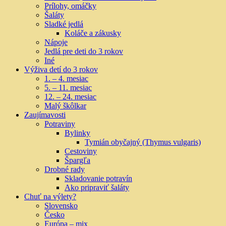
Prílohy, omáčky
Šaláty
Sladké jedlá
Koláče a zákusky
Nápoje
Jedlá pre deti do 3 rokov
Iné
Výživa detí do 3 rokov
1. – 4. mesiac
5. – 11. mesiac
12. – 24. mesiac
Malý škôlkar
Zaujímavosti
Potraviny
Bylinky
Tymián obyčajný (Thymus vulgaris)
Cestoviny
Špargľa
Drobné rady
Skladovanie potravín
Ako pripraviť šaláty
Chuť na výlety?
Slovensko
Česko
Európa – mix