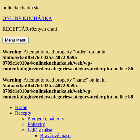
Skip
onlinekucharka.sk
to
ONLINE KUCHÁRKA
content
RECEPTÁR rôznych chutí
Menu
Menu
Warning
: Attempt to read property "order" on int in
/data/a/d/adfb4760-02ba-4872-9a9a-
8709c1e010a4/onlinekucharka.sk/web/wp-
content/plugins/order-categories/category-order.php
on line
86
Warning
: Attempt to read property "name" on int in
/data/a/d/adfb4760-02ba-4872-9a9a-
8709c1e010a4/onlinekucharka.sk/web/wp-
content/plugins/order-categories/category-order.php
on line
88
Home
Recepty
Predjedlá, nátierky
Polievky
Jedlá z mäsa:
Bravčové mäso