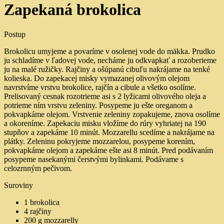
Zapekaná brokolica
Postup
Brokolicu umyjeme a povaríme v osolenej vode do mäkka. Prudko
ju schladíme v ľadovej vode, necháme ju odkvapkať a rozoberieme
ju na malé ružičky. Rajčiny a ošúpanú cibuľu nakrájame na tenké
kolieska. Do zapekacej misky vymazanej olivovým olejom
navrstvíme vrstvu brokolice, rajčín a cibule a všetko osolíme.
Prelisovaný cesnak rozotrieme asi s 2 lyžicami olivového oleja a
potrieme ním vrstvu zeleniny. Posypeme ju ešte oreganom a
pokvapkáme olejom. Vrstvenie zeleniny zopakujeme, znova osolíme
a okoreníme. Zapekaciu misku vložíme do rúry vyhriatej na 190
stupňov a zapekáme 10 minút. Mozzarellu scedíme a nakrájame na
plátky. Zeleninu pokryjeme mozzarelou, posypeme korením,
pokvapkáme olejom a zapekáme ešte asi 8 minút. Pred podávaním
posypeme nasekanými čerstvými bylinkami. Podávame s
celozrnným pečivom.
Suroviny
1 brokolica
4 rajčiny
200 g mozzarelly