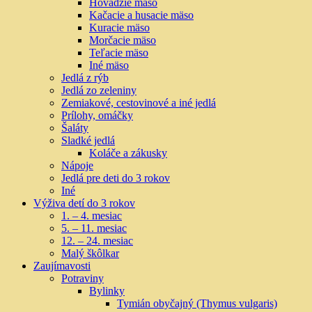
Hovädzie mäso
Kačacie a husacie mäso
Kuracie mäso
Morčacie mäso
Teľacie mäso
Iné mäso
Jedlá z rýb
Jedlá zo zeleniny
Zemiakové, cestovinové a iné jedlá
Prílohy, omáčky
Šaláty
Sladké jedlá
Koláče a zákusky
Nápoje
Jedlá pre deti do 3 rokov
Iné
Výživa detí do 3 rokov
1. – 4. mesiac
5. – 11. mesiac
12. – 24. mesiac
Malý škôlkar
Zaujímavosti
Potraviny
Bylinky
Tymián obyčajný (Thymus vulgaris)