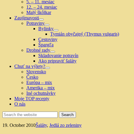
5. – 11. mesiac
menu
12. – 24. mesiac
Malý škôlkar
Zaujímavosti
Show
Potraviny
sub
Show
Bylinky
menu
sub
Show
Tymián obyčajný (Thymus vulgaris)
menu
sub
Cestoviny
menu
Špargľa
Drobné rady
Show
Skladovanie potravín
sub
Ako pripraviť šaláty
menu
Chuť na výlety?
Show
Slovensko
sub
Česko
menu
Európa – mix
Amerika – mix
Iné ochutnávky
Moje TOP recepty
O nás
19. October 2010
Šaláty
,
Jedlá zo zeleniny