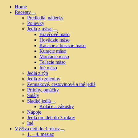
Home
Recepty
Show
Predjedlá, nátierky
sub
Polievky
menu
Jedlá z mäsa:
Show
Bravčové mäso
sub
Hovädzie mäso
menu
Kačacie a husacie mäso
Kuracie mäso
Morčacie mäso
Teľacie mäso
Iné mäso
Jedlá z rýb
Jedlá zo zeleniny
Zemiakové, cestovinové a iné jedlá
Prílohy, omáčky
Šaláty
Sladké jedlá
Show
Koláče a zákusky
sub
Nápoje
menu
Jedlá pre deti do 3 rokov
Iné
Výživa detí do 3 rokov
Show
1. – 4. mesiac
sub