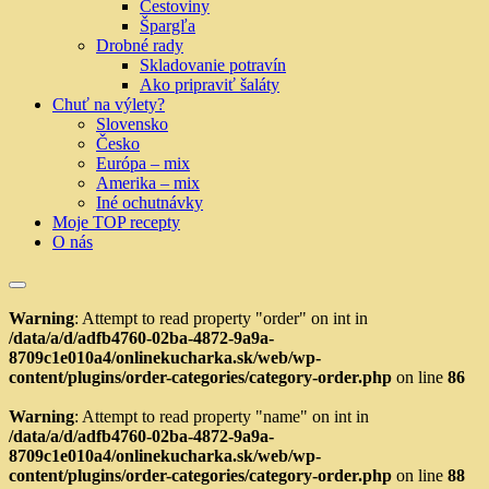
Cestoviny
Špargľa
Drobné rady
Skladovanie potravín
Ako pripraviť šaláty
Chuť na výlety?
Slovensko
Česko
Európa – mix
Amerika – mix
Iné ochutnávky
Moje TOP recepty
O nás
Warning
: Attempt to read property "order" on int in
/data/a/d/adfb4760-02ba-4872-9a9a-
8709c1e010a4/onlinekucharka.sk/web/wp-
content/plugins/order-categories/category-order.php
on line
86
Warning
: Attempt to read property "name" on int in
/data/a/d/adfb4760-02ba-4872-9a9a-
8709c1e010a4/onlinekucharka.sk/web/wp-
content/plugins/order-categories/category-order.php
on line
88