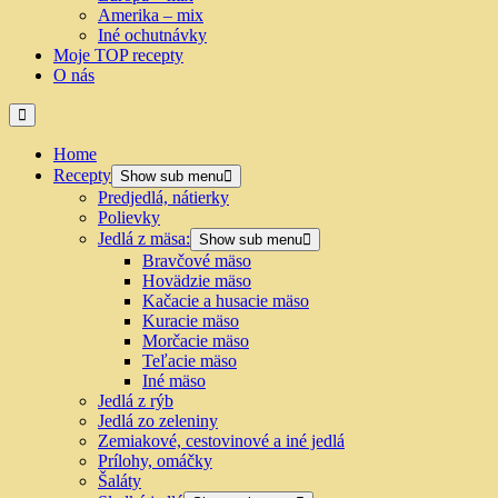
Amerika – mix
Iné ochutnávky
Moje TOP recepty
O nás
Home
Recepty
Show sub menu
Predjedlá, nátierky
Polievky
Jedlá z mäsa:
Show sub menu
Bravčové mäso
Hovädzie mäso
Kačacie a husacie mäso
Kuracie mäso
Morčacie mäso
Teľacie mäso
Iné mäso
Jedlá z rýb
Jedlá zo zeleniny
Zemiakové, cestovinové a iné jedlá
Prílohy, omáčky
Šaláty