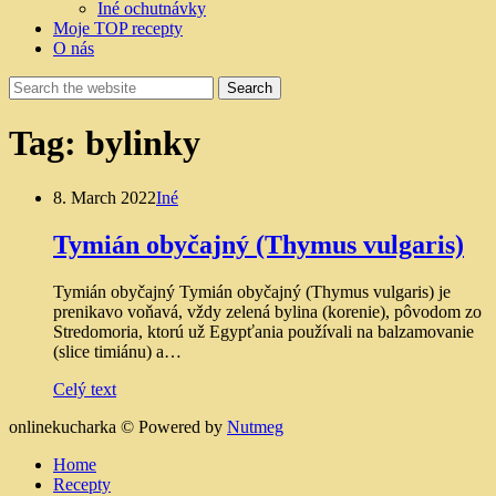
Iné ochutnávky
Moje TOP recepty
O nás
Tag:
bylinky
8. March 2022
Iné
Tymián obyčajný (Thymus vulgaris)
Tymián obyčajný Tymián obyčajný (Thymus vulgaris) je
prenikavo voňavá, vždy zelená bylina (korenie), pôvodom zo
Stredomoria, ktorú už Egypťania používali na balzamovanie
(slice timiánu) a…
Celý text
onlinekucharka ©
Powered by
Nutmeg
Home
Recepty