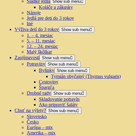
Sladké jedlá
Show sub menu
Koláče a zákusky
Nápoje
Jedlá pre deti do 3 rokov
Iné
Výživa detí do 3 rokov
Show sub menu
1. – 4. mesiac
5. – 11. mesiac
12. – 24. mesiac
Malý škôlkar
Zaujímavosti
Show sub menu
Potraviny
Show sub menu
Bylinky
Show sub menu
Tymián obyčajný (Thymus vulgaris)
Cestoviny
Špargľa
Drobné rady
Show sub menu
Skladovanie potravín
Ako pripraviť šaláty
Chuť na výlety?
Show sub menu
Slovensko
Česko
Európa – mix
Amerika – mix