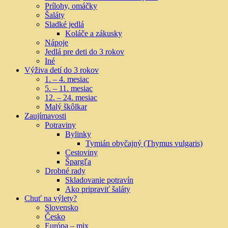
Prílohy, omáčky
Šaláty
Sladké jedlá
Koláče a zákusky
Nápoje
Jedlá pre deti do 3 rokov
Iné
Výživa detí do 3 rokov
1. – 4. mesiac
5. – 11. mesiac
12. – 24. mesiac
Malý škôlkar
Zaujímavosti
Potraviny
Bylinky
Tymián obyčajný (Thymus vulgaris)
Cestoviny
Špargľa
Drobné rady
Skladovanie potravín
Ako pripraviť šaláty
Chuť na výlety?
Slovensko
Česko
Európa – mix