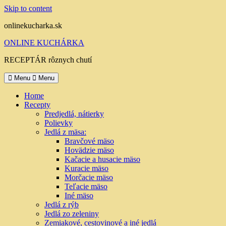
Skip to content
onlinekucharka.sk
ONLINE KUCHÁRKA
RECEPTÁR rôznych chutí
Menu
Menu
Home
Recepty
Predjedlá, nátierky
Polievky
Jedlá z mäsa:
Bravčové mäso
Hovädzie mäso
Kačacie a husacie mäso
Kuracie mäso
Morčacie mäso
Teľacie mäso
Iné mäso
Jedlá z rýb
Jedlá zo zeleniny
Zemiakové, cestovinové a iné jedlá