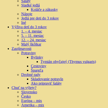
Šaláty
Sladké jedlá
Koláče a zákusky
Nápoje
Jedlá pre deti do 3 rokov
Iné
Výživa detí do 3 rokov
1. – 4. mesiac
5. – 11. mesiac
12. – 24. mesiac
Malý škôlkar
Zaujímavosti
Potraviny
Bylinky
Tymián obyčajný (Thymus vulgaris)
Cestoviny
Špargľa
Drobné rady
Skladovanie potravín
Ako pripraviť šaláty
Chuť na výlety?
Slovensko
Česko
Európa – mix
Amerika – mix