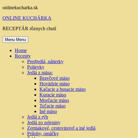
Skip
onlinekucharka.sk
to
ONLINE KUCHÁRKA
content
RECEPTÁR rôznych chutí
Menu
Menu
Home
Recepty
Predjedlá, nátierky
Polievky
Jedlá z mäsa:
Bravčové mäso
Hovädzie mäso
Kačacie a husacie mäso
Kuracie mäso
Morčacie mäso
Teľacie mäso
Iné mäso
Jedlá z rýb
Jedlá zo zeleniny
Zemiakové, cestovinové a iné jedlá
Prílohy, omáčky