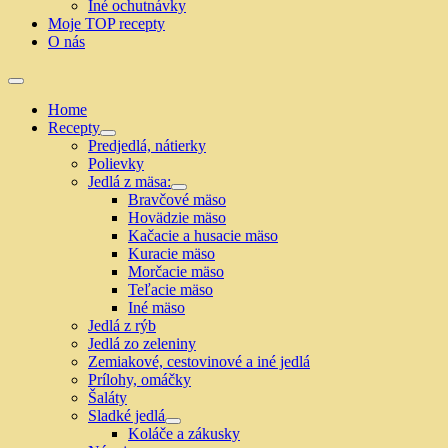
Iné ochutnávky
Moje TOP recepty
O nás
Home
Recepty
Show
Predjedlá, nátierky
sub
Polievky
menu
Jedlá z mäsa:
Show
Bravčové mäso
sub
Hovädzie mäso
menu
Kačacie a husacie mäso
Kuracie mäso
Morčacie mäso
Teľacie mäso
Iné mäso
Jedlá z rýb
Jedlá zo zeleniny
Zemiakové, cestovinové a iné jedlá
Prílohy, omáčky
Šaláty
Sladké jedlá
Show
Koláče a zákusky
sub