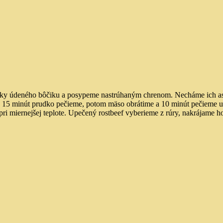
tky údeného bôčiku a posypeme nastrúhaným chrenom. Necháme ich asi 
y. 15 minút prudko pečieme, potom mäso obrátime a 10 minút pečieme u
ri miernejšej teplote. Upečený rostbeef vyberieme z rúry, nakrájame 