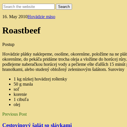
16. May 2010
Hovädzie mäso
Roastbeef
Postup
Hovädzie plátky naklepeme, osolíme, okoreníme, položíme na ne plá
okoreníme, do pekáča pridáme trocha oleja a vložíme do horúcej rúr
podlejeme naberačkou horúcej vody a pečieme ešte ďalších 15 minút p
hranolkami, alebo studený obložený zeleninovým šalátom.
Suroviny
1 kg nízkej hovädzej roštenky
50 g masla
soľ
korenie
1 cibuľa
olej
Previous Post
Cestovinový šalát so slávkami