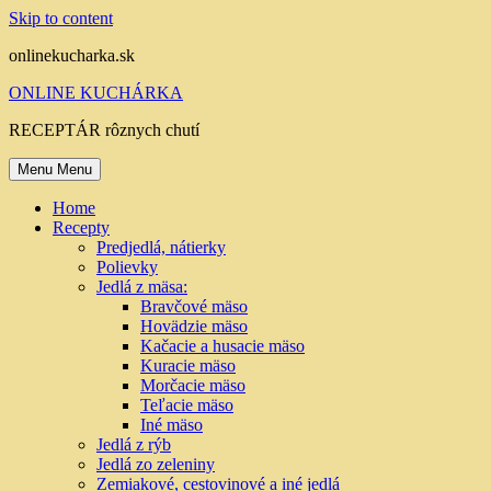
Skip to content
onlinekucharka.sk
ONLINE KUCHÁRKA
RECEPTÁR rôznych chutí
Menu
Menu
Home
Recepty
Predjedlá, nátierky
Polievky
Jedlá z mäsa:
Bravčové mäso
Hovädzie mäso
Kačacie a husacie mäso
Kuracie mäso
Morčacie mäso
Teľacie mäso
Iné mäso
Jedlá z rýb
Jedlá zo zeleniny
Zemiakové, cestovinové a iné jedlá