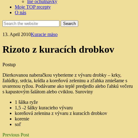
Iné ochutnávky
Moje TOP recepty
O nás
13. April 2010
Kuracie mäso
Rizoto z kuracích drobkov
Postup
Dierkovanou naberačkou vyberieme z vývaru drobky – krky,
žalúdky, srdcia, krídla a koreňovú zeleninu a zľahka zmiešame s
uvarenou ryžou. Podávame ako teplé predjedlo alebo ľahkú večeru
s kapustovým šalátom alebo cviklou.
Suroviny
1 šálka ryže
1,5 -2 šálky kuracieho vývaru
koreňová zelenina z vývaru z kuracích drobkov
korenie
soľ
Previous Post