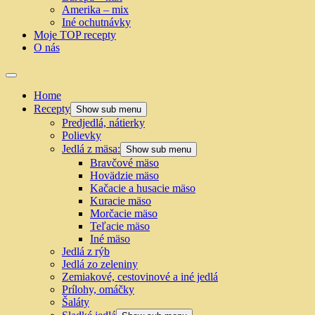
Amerika – mix
Iné ochutnávky
Moje TOP recepty
O nás
Home
Recepty
Show sub menu
Predjedlá, nátierky
Polievky
Jedlá z mäsa:
Show sub menu
Bravčové mäso
Hovädzie mäso
Kačacie a husacie mäso
Kuracie mäso
Morčacie mäso
Teľacie mäso
Iné mäso
Jedlá z rýb
Jedlá zo zeleniny
Zemiakové, cestovinové a iné jedlá
Prílohy, omáčky
Šaláty