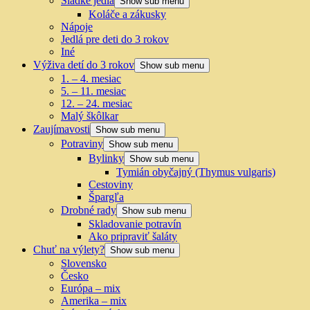
Sladké jedlá
Show sub menu
Koláče a zákusky
Nápoje
Jedlá pre deti do 3 rokov
Iné
Výživa detí do 3 rokov
Show sub menu
1. – 4. mesiac
5. – 11. mesiac
12. – 24. mesiac
Malý škôlkar
Zaujímavosti
Show sub menu
Potraviny
Show sub menu
Bylinky
Show sub menu
Tymián obyčajný (Thymus vulgaris)
Cestoviny
Špargľa
Drobné rady
Show sub menu
Skladovanie potravín
Ako pripraviť šaláty
Chuť na výlety?
Show sub menu
Slovensko
Česko
Európa – mix
Amerika – mix