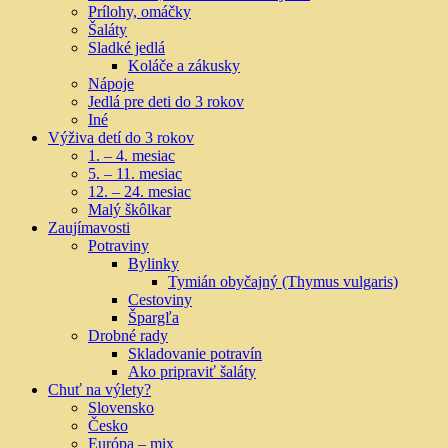
Prílohy, omáčky
Šaláty
Sladké jedlá
Koláče a zákusky
Nápoje
Jedlá pre deti do 3 rokov
Iné
Výživa detí do 3 rokov
1. – 4. mesiac
5. – 11. mesiac
12. – 24. mesiac
Malý škôlkar
Zaujímavosti
Potraviny
Bylinky
Tymián obyčajný (Thymus vulgaris)
Cestoviny
Špargľa
Drobné rady
Skladovanie potravín
Ako pripraviť šaláty
Chuť na výlety?
Slovensko
Česko
Európa – mix