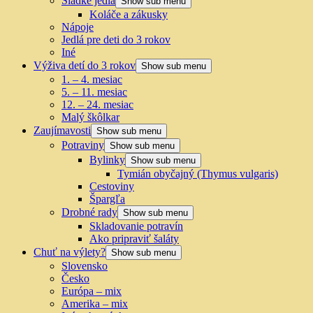
Sladké jedlá
Show sub menu
Koláče a zákusky
Nápoje
Jedlá pre deti do 3 rokov
Iné
Výživa detí do 3 rokov
Show sub menu
1. – 4. mesiac
5. – 11. mesiac
12. – 24. mesiac
Malý škôlkar
Zaujímavosti
Show sub menu
Potraviny
Show sub menu
Bylinky
Show sub menu
Tymián obyčajný (Thymus vulgaris)
Cestoviny
Špargľa
Drobné rady
Show sub menu
Skladovanie potravín
Ako pripraviť šaláty
Chuť na výlety?
Show sub menu
Slovensko
Česko
Európa – mix
Amerika – mix