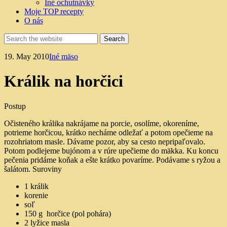
Iné ochutnávky
Moje TOP recepty
O nás
19. May 2010
Iné mäso
Králik na horčici
Postup
Očisteného králika nakrájame na porcie, osolíme, okoreníme,
potrieme horčicou, krátko necháme odležať a potom opečieme na
rozohriatom masle. Dávame pozor, aby sa cesto nepripaľovalo.
Potom podlejeme bujónom a v rúre upečieme do mäkka. Ku koncu
pečenia pridáme koňak a ešte krátko povaríme. Podávame s ryžou a
šalátom.
Suroviny
1 králik
korenie
soľ
150 g horčice (pol pohára)
2 lyžice masla