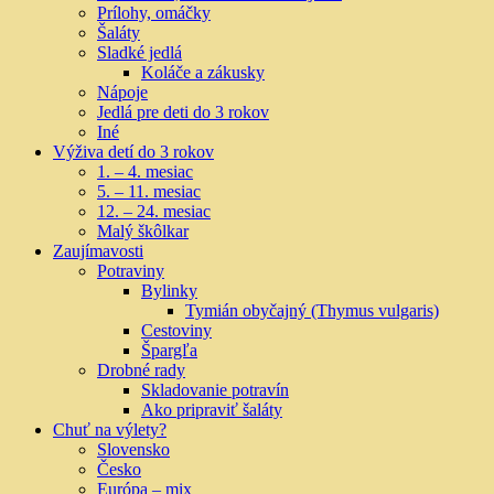
Prílohy, omáčky
Šaláty
Sladké jedlá
Koláče a zákusky
Nápoje
Jedlá pre deti do 3 rokov
Iné
Výživa detí do 3 rokov
1. – 4. mesiac
5. – 11. mesiac
12. – 24. mesiac
Malý škôlkar
Zaujímavosti
Potraviny
Bylinky
Tymián obyčajný (Thymus vulgaris)
Cestoviny
Špargľa
Drobné rady
Skladovanie potravín
Ako pripraviť šaláty
Chuť na výlety?
Slovensko
Česko
Európa – mix