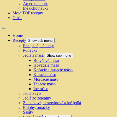
Amerika – mix
Iné ochutnávky
Moje TOP recepty
O nás
Home
Recepty
Show sub menu
Predjedlá, nátierky
Polievky
Jedlá z mäsa:
Show sub menu
Bravčové mäso
Hovädzie mäso
Kačacie a husacie mäso
Kuracie mäso
Morčacie mäso
Teľacie mäso
Iné mäso
Jedlá z rýb
Jedlá zo zeleniny
Zemiakové, cestovinové a iné jedlá
Prílohy, omáčky
Šaláty