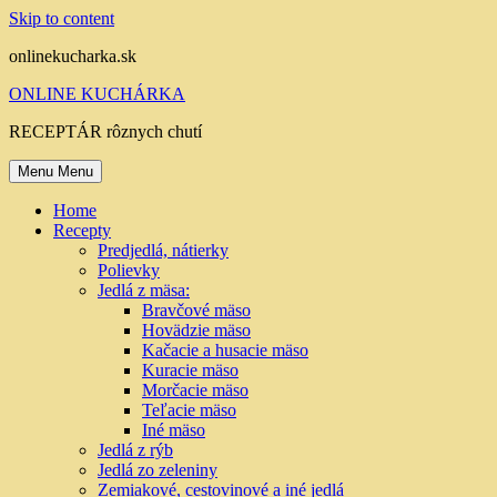
Skip to content
onlinekucharka.sk
ONLINE KUCHÁRKA
RECEPTÁR rôznych chutí
Menu
Menu
Home
Recepty
Predjedlá, nátierky
Polievky
Jedlá z mäsa:
Bravčové mäso
Hovädzie mäso
Kačacie a husacie mäso
Kuracie mäso
Morčacie mäso
Teľacie mäso
Iné mäso
Jedlá z rýb
Jedlá zo zeleniny
Zemiakové, cestovinové a iné jedlá